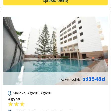
Sprawdź ofertę
3548
od
zł
za wszystkich
Maroko
,
Agadir
,
Agadir
Agyad