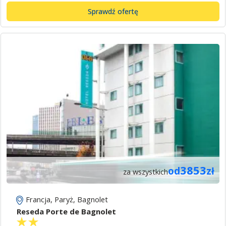
Sprawdź ofertę
3853
od
zł
za wszystkich
Francja
,
Paryż
,
Bagnolet
Reseda Porte de Bagnolet