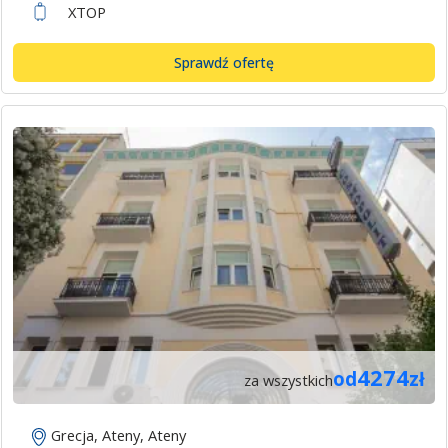
XTOP
Sprawdź ofertę
4274
od
zł
za wszystkich
Grecja
,
Ateny
,
Ateny