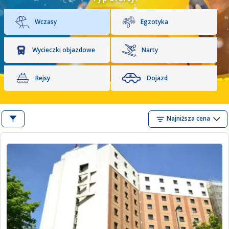
Wczasy
Egzotyka
Wycieczki objazdowe
Narty
Rejsy
Dojazd
Najniższa cena