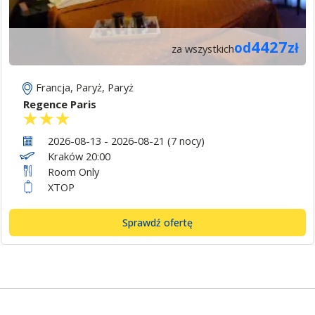
4427
od
zł
za wszystkich
Francja
,
Paryż
,
Paryż
Regence Paris
2026-08-13 - 2026-08-21 (7 nocy)
Kraków 20:00
Room Only
XTOP
Sprawdź ofertę