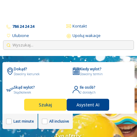
Kontakt
786 24 24 24
Ulubione
Upoluj wakacje
Dokąd?
Kiedy wylot?
Dowolny kierunek
Dowolny termin
Skąd wylot?
Ile osób?
Skądkolwiek
2 dorosłych
Szukaj
Asystent AI
Last minute
All inclusive
Typ oferty: