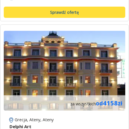
Sprawdź ofertę
4158
od
zł
za wszystkich
Grecja
,
Ateny
,
Ateny
Delphi Art