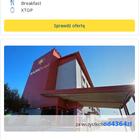
Breakfast
XTOP
Sprawdź ofertę
4364
od
zł
za wszystkich