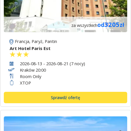
3205
od
zł
za wszystkich
Francja
,
Paryż
,
Pantin
Art Hotel Paris Est
2026-08-13 - 2026-08-21 (7 nocy)
Kraków 20:00
Room Only
XTOP
Sprawdź ofertę