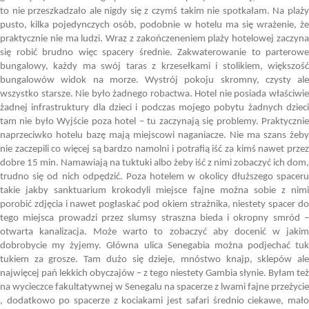
to nie przeszkadzało ale nigdy się z czymś takim nie spotkałam. Na plaży
pusto, kilka pojedynczych osób, podobnie w hotelu ma się wrażenie, że
praktycznie nie ma ludzi. Wraz z zakończeneniem plaży hotelowej zaczyna
się robić brudno więc spacery średnie. Zakwaterowanie to parterowe
bungalowy, każdy ma swój taras z krzesełkami i stolikiem, większość
bungalowów widok na morze. Wystrój pokoju skromny, czysty ale
wszystko starsze. Nie było żadnego robactwa. Hotel nie posiada właściwie
żadnej infrastruktury dla dzieci i podczas mojego pobytu żadnych dzieci
tam nie było Wyjście poza hotel – tu zaczynają się problemy. Praktycznie
naprzeciwko hotelu bazę mają miejscowi naganiacze. Nie ma szans żeby
nie zaczepili co więcej są bardzo namolni i potrafią iść za kimś nawet przez
dobre 15 min. Namawiają na tuktuki albo żeby iść z nimi zobaczyć ich dom,
trudno się od nich odpędzić. Poza hotelem w okolicy dłuższego spaceru
takie jakby sanktuarium krokodyli miejsce fajne można sobie z nimi
porobić zdjęcia i nawet pogłaskać pod okiem strażnika, niestety spacer do
tego miejsca prowadzi przez slumsy straszna bieda i okropny smród –
otwarta kanalizacja. Może warto to zobaczyć aby docenić w jakim
dobrobycie my żyjemy. Główna ulica Senegabia można podjechać tuk
tukiem za grosze. Tam dużo się dzieje, mnóstwo knajp, sklepów ale
najwięcej pań lekkich obyczajów – z tego niestety Gambia słynie. Byłam też
na wycieczce fakultatywnej w Senegalu na spacerze z lwami fajne przeżycie
, dodatkowo po spacerze z kociakami jest safari średnio ciekawe, mało