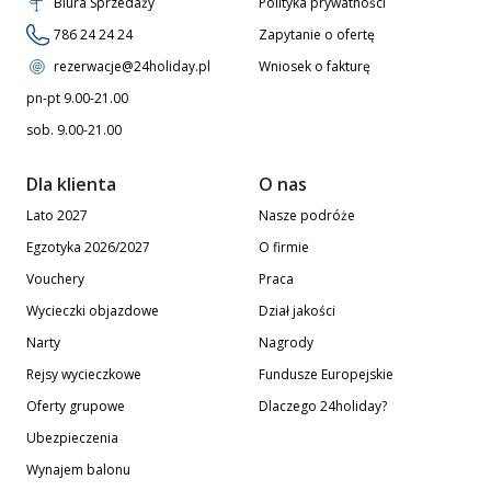
Biura Sprzedaży
Polityka prywatności
786 24 24 24
Zapytanie o ofertę
rezerwacje@24holiday.pl
Wniosek o fakturę
pn-pt 9.00-21.00
sob. 9.00-21.00
Dla klienta
O nas
Lato 2027
Nasze podróże
Egzotyka 2026/2027
O firmie
Vouchery
Praca
Wycieczki objazdowe
Dział jakości
Narty
Nagrody
Rejsy wycieczkowe
Fundusze Europejskie
Oferty grupowe
Dlaczego 24holiday?
Ubezpieczenia
Wynajem balonu