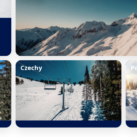
Czechy
P