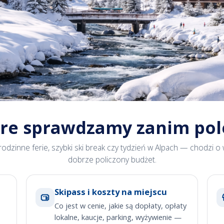
tóre sprawdzamy zanim pol
rodzinne ferie, szybki ski break czy tydzień w Alpach — chodzi o
dobrze policzony budżet.
Skipass i koszty na miejscu
Co jest w cenie, jakie są dopłaty, opłaty
lokalne, kaucje, parking, wyżywienie —