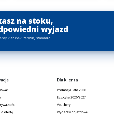
kasz na stoku,
dpowiedni wyjazd
zemy kierunek, termin, standard
acja
Dla klienta
rwować
Promocja Lato 2026
n
Egzotyka 2026/2027
prywatności
Vouchery
 o ofertę
Wycieczki objazdowe