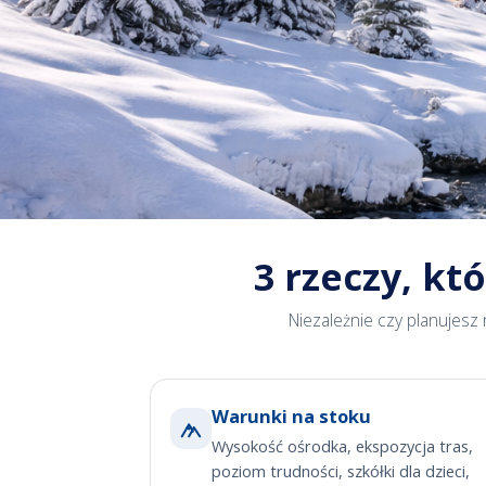
Wyjazdy na narty
3 rzeczy, k
z 24Holiday
Niezależnie czy planujesz 
Warunki na stoku
Wysokość ośrodka, ekspozycja tras,
poziom trudności, szkółki dla dzieci,