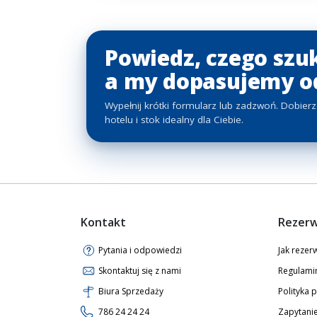
Powiedz, czego szu
a my dopasujemy o
Wypełnij krótki formularz lub zadzwoń. Dobier
hotelu i stok idealny dla Ciebie.
Kontakt
Rezerw
Pytania i odpowiedzi
Jak reze
Skontaktuj się z nami
Regulami
Biura Sprzedaży
Polityka 
786 24 24 24
Zapytanie