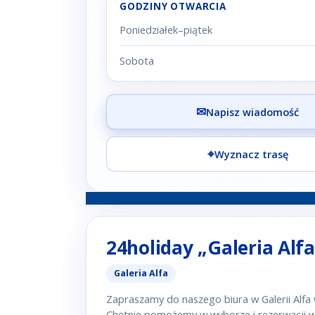
GODZINY OTWARCIA
Poniedziałek–piątek
Sobota
✉
Napisz wiadomość
⌖
Wyznacz trasę
24holiday „Galeria Alfa
Galeria Alfa
Zapraszamy do naszego biura w Galerii Alfa
Chętnie pomożemy w wyborze i rezerwacji wa