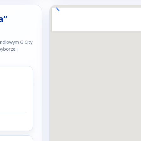
a”
ndlowym G City
yborze i