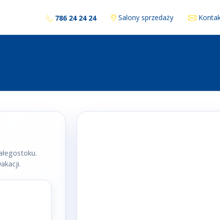
Salony sprzedaży
Kontak
786 24 24 24
ałegostoku.
kacji.