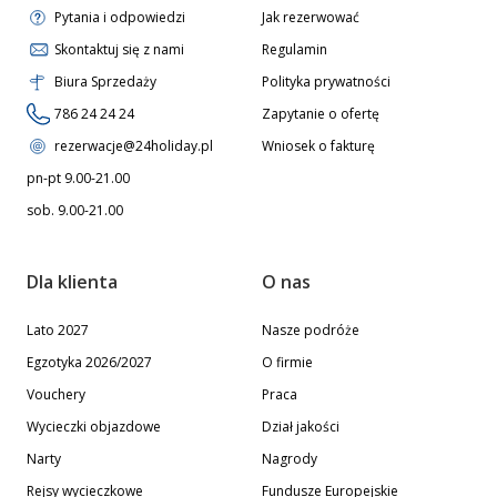
Pytania i odpowiedzi
Jak rezerwować
Skontaktuj się z nami
Regulamin
Biura Sprzedaży
Polityka prywatności
786 24 24 24
Zapytanie o ofertę
rezerwacje@24holiday.pl
Wniosek o fakturę
pn-pt 9.00-21.00
sob. 9.00-21.00
Dla klienta
O nas
Lato 2027
Nasze podróże
Egzotyka 2026/2027
O firmie
Vouchery
Praca
Wycieczki objazdowe
Dział jakości
Narty
Nagrody
Rejsy wycieczkowe
Fundusze Europejskie