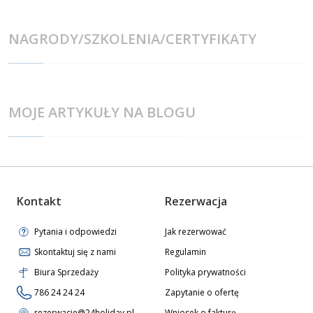
NAGRODY/SZKOLENIA/CERTYFIKATY
MOJE ARTYKUŁY NA BLOGU
Kontakt
Rezerwacja
Pytania i odpowiedzi
Jak rezerwować
Skontaktuj się z nami
Regulamin
Biura Sprzedaży
Polityka prywatności
786 24 24 24
Zapytanie o ofertę
rezerwacje@24holiday.pl
Wniosek o fakturę