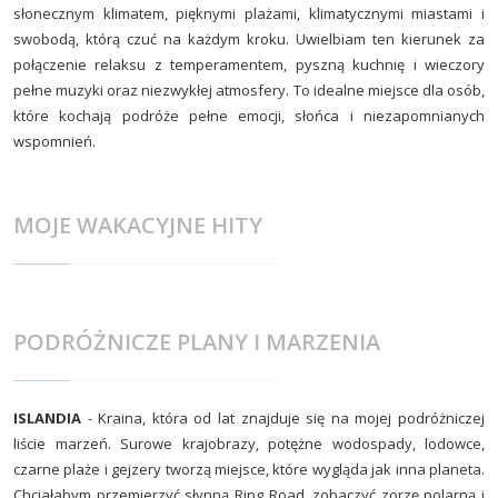
słonecznym klimatem, pięknymi plażami, klimatycznymi miastami i
swobodą, którą czuć na każdym kroku. Uwielbiam ten kierunek za
połączenie relaksu z temperamentem, pyszną kuchnię i wieczory
pełne muzyki oraz niezwykłej atmosfery. To idealne miejsce dla osób,
które kochają podróże pełne emocji, słońca i niezapomnianych
wspomnień.
MOJE WAKACYJNE HITY
PODRÓŻNICZE PLANY I MARZENIA
ISLANDIA
- Kraina, która od lat znajduje się na mojej podróżniczej
liście marzeń. Surowe krajobrazy, potężne wodospady, lodowce,
czarne plaże i gejzery tworzą miejsce, które wygląda jak inna planeta.
Chciałabym przemierzyć słynną Ring Road, zobaczyć zorzę polarną i