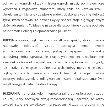
od romantycznych uliczek i historycznych miast, po malownicze
wybrzeża i wyjątkową atmosferę, którą czuć na każdym kroku.
Uwielbiam ten kierunek za piękne widoki, doskonałą kuchnię i lekkość
życia, która sprawia, że nawet zwykły spacer staje się wyjątkowym
doświadczeniem. To idealne miejsce dla osób, które kochają podróże
pełne smaku, emocji i niepowtarzalnego klimatu.
GRECJA
– słońce, błękit morza i wyjątkowy spokój, który pozwala
naprawdę odpocząć. Grecja zachwyca mnie swoim
śródziemnomorskim klimatem, pięknymi wyspami i niezwykłą
atmosferą, która sprawia, że czas płynie wolniej. Uwielbiam ten
kierunek za białe uliczki, malownicze widoki i ciepło zarówno pogody,
jak i ludzi. To miejsce idealne dla tych, którzy marzą o relaksie,
pięknych plażach i wakacjach pełnych beztroski. Grecja pozwala
połączyć odpoczynek z odkrywaniem historii, lokalnych smaków i
wyjątkowego klimatu południa Europy.
HISZPANIA
– energia, kolor i niepowtarzalna atmosfera pełna życia.
To kraj, który zachwyca swoją różnorodnością i sprawia, że każdy
wyjazd staje się wyjątkowym przeżyciem. Hiszpania urzeka mnie