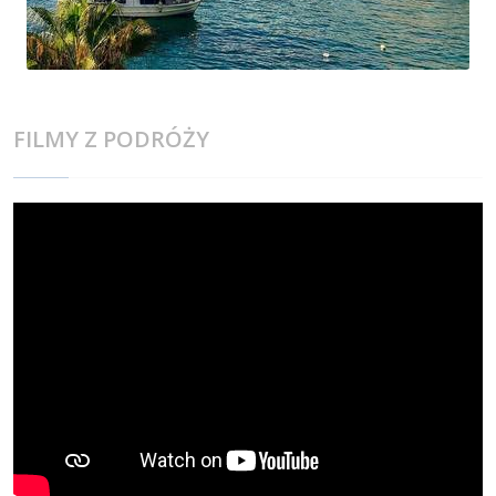
FILMY Z PODRÓŻY