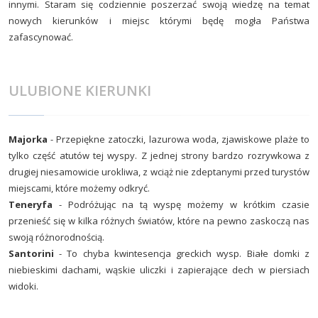
innymi. Staram się codziennie poszerzać swoją wiedzę na temat
nowych kierunków i miejsc którymi będę mogła Państwa
zafascynować.
ULUBIONE KIERUNKI
Majorka
- Przepiękne zatoczki, lazurowa woda, zjawiskowe plaże to
tylko część atutów tej wyspy. Z jednej strony bardzo rozrywkowa z
drugiej niesamowicie urokliwa, z wciąż nie zdeptanymi przed turystów
miejscami, które możemy odkryć.
Teneryfa
- Podróżując na tą wyspę możemy w krótkim czasie
przenieść się w kilka różnych światów, które na pewno zaskoczą nas
swoją różnorodnością.
Santorini
- To chyba kwintesencja greckich wysp. Białe domki z
niebieskimi dachami, wąskie uliczki i zapierające dech w piersiach
widoki.