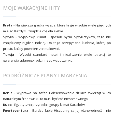
MOJE WAKACYJNE HITY
Kreta
- Największa grecka wyspa, które kryje w sobie wiele pięknych
miejsc. Każdy tu znajdzie coś dla siebie.
Sycylia - Wyjątkowy klimat i sposób bycia Sycylijczyków, tego nie
znajdziemy nigdzie indziej. Do tego przepyszna kuchnia, której po
prostu każdy powinien zasmakować.
Turcja
- Wysoki standard hoteli i niezliczenie wiele atrakcji to
gwarancja udanego rodzinnego wypoczynku.
PODRÓŻNICZE PLANY I MARZENIA
Kenia
- Wyprawa na safari i obserwowanie dzikich zwierząt w ich
naturalnym środowisku to musi być coś niesamowitego.
Kuba
- Egzotyczna przyroda i gorący klimat Karaibów.
Fuerteventura
- Bardzo lubię Hiszpanię za jej różnorodność i nie