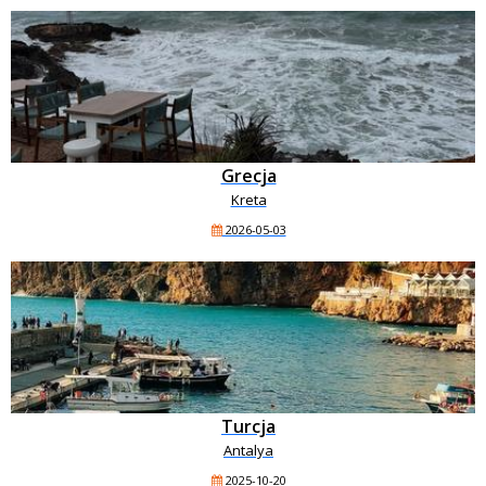
Grecja
Kreta
2026-05-03
Turcja
Antalya
2025-10-20