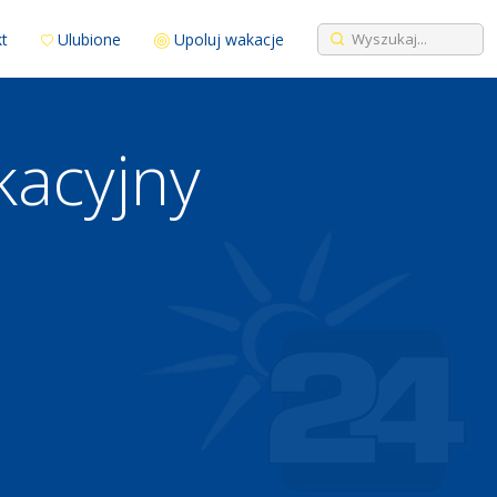
t
Ulubione
Upoluj wakacje
acyjny