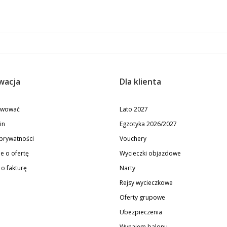
wacja
Dla klienta
erwować
Lato 2027
in
Egzotyka 2026/2027
 prywatności
Vouchery
e o ofertę
Wycieczki objazdowe
o fakturę
Narty
Rejsy wycieczkowe
Oferty grupowe
Ubezpieczenia
Wynajem balonu