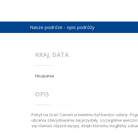
Nasze podróże - opis podróży
KRAJ, DATA
Hiszpania
OPIS
Pobyt na Gran Canarii w kwietniu był bardzo udany. Pogo
ubrania zdecydowanie się przydały, szczególnie wieczor
się również objazd wyspy, dzięki któremu mogliśmy zobac