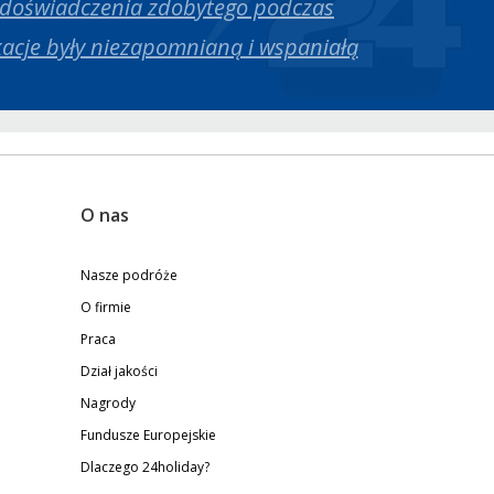
 doświadczenia zdobytego podczas
acje były niezapomnianą i wspaniałą
O nas
Nasze podróże
O firmie
Praca
Dział jakości
Nagrody
Fundusze Europejskie
Dlaczego 24holiday?