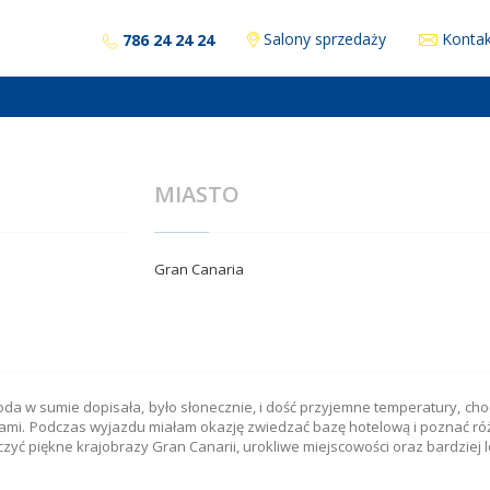
Salony sprzedaży
Kontak
786 24 24 24
MIASTO
Gran Canaria
da w sumie dopisała, było słonecznie, i dość przyjemne temperatury, cho
ami. Podczas wyjazdu miałam okazję zwiedzać bazę hotelową i poznać ró
zyć piękne krajobrazy Gran Canarii, urokliwe miejscowości oraz bardziej 