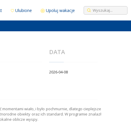
t
Ulubione
Upoluj wakacje
DATA
2026-04-08
ć momentami wiało, i było pochmurnie, dlatego cieplejsze
żnorodne obiekty oraz ich standard. W programie znalazł
lokalne oblicze wyspy.