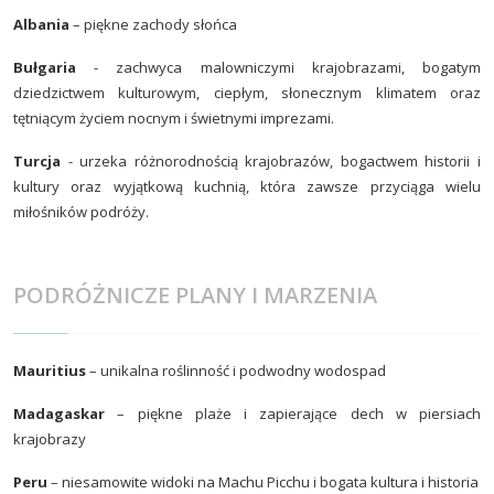
Albania
– piękne zachody słońca
Bułgaria
- zachwyca malowniczymi krajobrazami, bogatym
dziedzictwem kulturowym, ciepłym, słonecznym klimatem oraz
tętniącym życiem nocnym i świetnymi imprezami.
Turcja
- urzeka różnorodnością krajobrazów, bogactwem historii i
kultury oraz wyjątkową kuchnią, która zawsze przyciąga wielu
miłośników podróży.
PODRÓŻNICZE PLANY I MARZENIA
Mauritius
– unikalna roślinność i podwodny wodospad
Madagaskar
– piękne plaże i zapierające dech w piersiach
krajobrazy
Peru
– niesamowite widoki na Machu Picchu i bogata kultura i historia