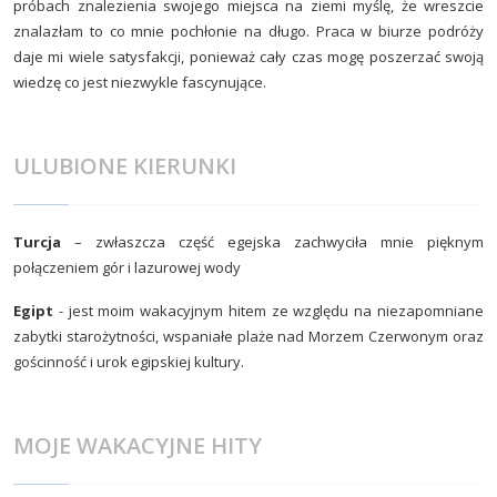
próbach znalezienia swojego miejsca na ziemi myślę, że wreszcie
znalazłam to co mnie pochłonie na długo. Praca w biurze podróży
daje mi wiele satysfakcji, ponieważ cały czas mogę poszerzać swoją
wiedzę co jest niezwykle fascynujące.
ULUBIONE KIERUNKI
Turcja
– zwłaszcza część egejska zachwyciła mnie pięknym
połączeniem gór i lazurowej wody
Egipt
- jest moim wakacyjnym hitem ze względu na niezapomniane
zabytki starożytności, wspaniałe plaże nad Morzem Czerwonym oraz
gościnność i urok egipskiej kultury.
MOJE WAKACYJNE HITY