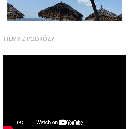
FILMY Z PODRÓŻY