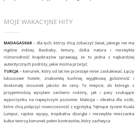
MOJE WAKACYJNE HITY
MADAGASKAR
– dla tych, którzy chcą zobaczyć świat, jakiego nie ma
nigdzie indziej. Baobaby, lemury, dzika natura i niezwykła
różnorodność krajobrazów sprawiają, że to jedna z najbardziej
autentycznych podróży, jakie można przeżyć.
TURCJA
– kierunek, który od lat nie przestaje mnie zaskakiwać. Łączy
luksusowe hotele, znakomitą kuchnię, wyjątkową gościnność i
doskonały stosunek jakości do ceny. To miejsce, do którego z
przyjemnością wysyłam zarówno rodziny, jak i pary szukające
wypoczynku na najwyższym poziomie. Malezja – idealna dla osób,
które chcą połączyć nowoczesność z egzotyką. Tętniące życiem Kuala
Lumpur, rajskie wyspy, tropikalna dżungla i niezwykła mieszanka
kultur tworzą kierunek pełen kontrastów, który zachwyca