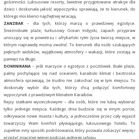
gościnności. Luksusowe resorty, świetnie przygotowane atrakcje dla
dzieci i doskonała jakość wypoczynku sprawiają, że to kierunek, do
którego moi klienci najchętniej wracają.
ZANZBAR
– dla tych, którzy marzą o prawdziwej egzotyce.
Śnieżnobiałe plaże, turkusowy Ocean Indyjski, zapach przypraw
unoszący się w powietrzu i afrykański rytm życia tworzą miejsce, w
którym naprawdę można zwolnić. To kierunek dla osób szukających
pięknych widoków, wyjątkowej atmosfery i wakacji, które zostają w
pamięci na długo.
DOMINIKANA
– jeśli marzycie o egzotyce z pocztówek. Białe plaże,
palmy pochylające się nad oceanem, karaibski klimat i beztroska
atmosfera sprawiają, że trudno nie zakochać się w tym miejscu. To
doskonały wybór dla tych, którzy chcą połączyć komfortowy
wypoczynek z prawdziwym klimatem Karaibów.
Rejsy statkami wycieczkowymi – dla osób, które nie lubią wybierać
tylko jednego miejsca. Każdego dnia budzicie się w innym porcie,
odkrywacie nowe miasta i kultury, a jednocześnie przez cały wyjazd
towarzyszy Wam komfort pływającego, luksusowego hotelu. To
zupełnie inny sposób podróżowania, który pozwala zobaczyć więcej i
przeżyć znacznie więcej podczas jednego urlopu.