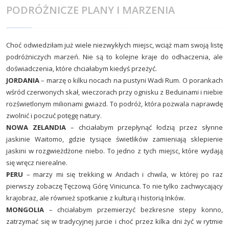
PODRÓŻNICZE PLANY I MARZENIA
Choć odwiedziłam już wiele niezwykłych miejsc, wciąż mam swoją listę
podróżniczych marzeń. Nie są to kolejne kraje do odhaczenia, ale
doświadczenia, które chciałabym kiedyś przeżyć.
JORDANIA
– marzę o kilku nocach na pustyni Wadi Rum. O porankach
wśród czerwonych skał, wieczorach przy ognisku z Beduinami i niebie
rozświetlonym milionami gwiazd. To podróż, która pozwala naprawdę
zwolnić i poczuć potęgę natury.
NOWA ZELANDIA
– chciałabym przepłynąć łodzią przez słynne
jaskinie Waitomo, gdzie tysiące świetlików zamieniają sklepienie
jaskini w rozgwieżdżone niebo. To jedno z tych miejsc, które wydają
się wręcz nierealne.
PERU
– marzy mi się trekking w Andach i chwila, w której po raz
pierwszy zobaczę Tęczową Górę Vinicunca. To nie tylko zachwycający
krajobraz, ale również spotkanie z kulturą i historią Inków.
MONGOLIA
– chciałabym przemierzyć bezkresne stepy konno,
zatrzymać się w tradycyjnej jurcie i choć przez kilka dni żyć w rytmie