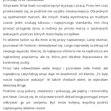
Od prawie 30 lat mam szczęście łączyć tę pasję z pracą. Przez ten czas
przekonałam się, że podróże nie są tylko zmianą miejsca. Dla jednych
są spełnieniem marzeń, dla innych chwilą wytchnienia po trudnym
czasie. Jedni szukają luksusu i najwyższego standardu, inni chcą
przeżyć przygodę życia, a rodziny po prostu marzą o spokojnych
wakacjach, podczas których dzieci będą szczęśliwe.
To właśnie ludzie są dla mnie w tej pracy najważniejsi. Lubię słuchać,
poznawać ich historie i dowiadywać się, czego naprawdę oczekują od
swojego wyjazdu. Wierzę, że najlepsza oferta to nie ta najdroższa ani
najbardziej popularna, ale ta, która jest idealnie dopasowana do
konkretnej osoby.
Przez lata odwiedziłam wiele miejsc i poznałam setki hoteli, ale
największą satysfakcję wciąż daje mi wiadomość od klienta: „To były
nasze najlepsze wakacje”. W takich chwilach wiem, że wybrałam
właściwą drogę.
Podróże uczą pokory, otwartości i pokazują, jak piękny i różnorodny
jest świat. Cieszę się, że od prawie trzech dekad mogę pomagać innym
odkrywać go po swojemu. Być może kolejną wspólną podróż
zaplanujemy właśnie razem.